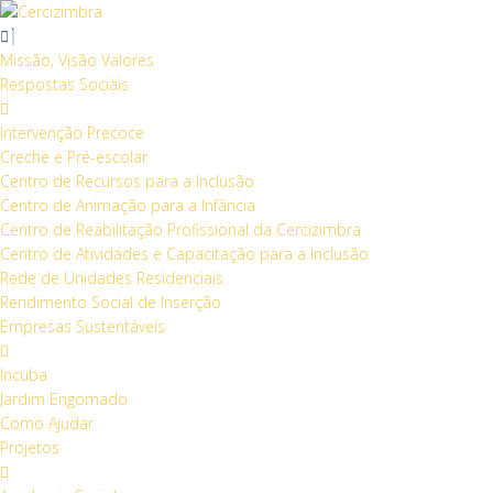
S
k
i
Missão, Visão Valores
p
Respostas Sociais
t
o
Intervenção Precoce
c
Creche e Pré-escolar
o
Centro de Recursos para a Inclusão
n
Centro de Animação para a Infância
t
Centro de Reabilitação Profissional da Cercizimbra
e
Centro de Atividades e Capacitação para a Inclusão
n
Rede de Unidades Residenciais
t
Rendimento Social de Inserção
Empresas Sustentáveis
Incuba
Jardim Engomado
Como Ajudar
Projetos