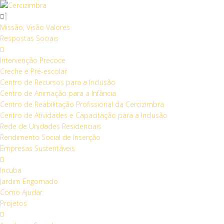
S
k
i
Missão, Visão Valores
p
Respostas Sociais
t
o
Intervenção Precoce
c
Creche e Pré-escolar
o
Centro de Recursos para a Inclusão
n
Centro de Animação para a Infância
t
Centro de Reabilitação Profissional da Cercizimbra
e
Centro de Atividades e Capacitação para a Inclusão
n
Rede de Unidades Residenciais
t
Rendimento Social de Inserção
Empresas Sustentáveis
Incuba
Jardim Engomado
Como Ajudar
Projetos