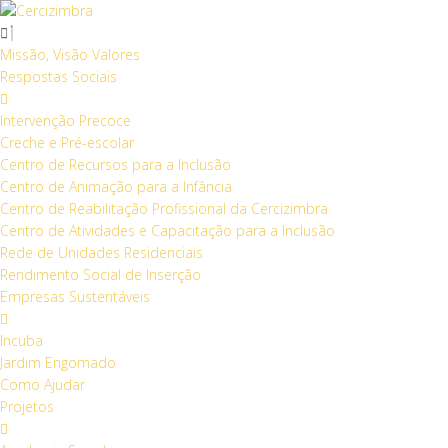
S
k
i
Missão, Visão Valores
p
Respostas Sociais
t
o
Intervenção Precoce
c
Creche e Pré-escolar
o
Centro de Recursos para a Inclusão
n
Centro de Animação para a Infância
t
Centro de Reabilitação Profissional da Cercizimbra
e
Centro de Atividades e Capacitação para a Inclusão
n
Rede de Unidades Residenciais
t
Rendimento Social de Inserção
Empresas Sustentáveis
Incuba
Jardim Engomado
Como Ajudar
Projetos