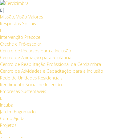
S
k
i
Missão, Visão Valores
p
Respostas Sociais
t
o
Intervenção Precoce
c
Creche e Pré-escolar
o
Centro de Recursos para a Inclusão
n
Centro de Animação para a Infância
t
Centro de Reabilitação Profissional da Cercizimbra
e
Centro de Atividades e Capacitação para a Inclusão
n
Rede de Unidades Residenciais
t
Rendimento Social de Inserção
Empresas Sustentáveis
Incuba
Jardim Engomado
Como Ajudar
Projetos