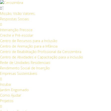
S
k
i
Missão, Visão Valores
p
Respostas Sociais
t
o
Intervenção Precoce
c
Creche e Pré-escolar
o
Centro de Recursos para a Inclusão
n
Centro de Animação para a Infância
t
Centro de Reabilitação Profissional da Cercizimbra
e
Centro de Atividades e Capacitação para a Inclusão
n
Rede de Unidades Residenciais
t
Rendimento Social de Inserção
Empresas Sustentáveis
Incuba
Jardim Engomado
Como Ajudar
Projetos