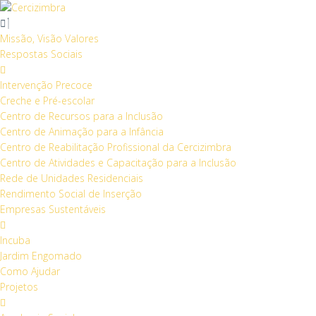
S
k
i
Missão, Visão Valores
p
Respostas Sociais
t
o
Intervenção Precoce
c
Creche e Pré-escolar
o
Centro de Recursos para a Inclusão
n
Centro de Animação para a Infância
t
Centro de Reabilitação Profissional da Cercizimbra
e
Centro de Atividades e Capacitação para a Inclusão
n
Rede de Unidades Residenciais
t
Rendimento Social de Inserção
Empresas Sustentáveis
Incuba
Jardim Engomado
Como Ajudar
Projetos